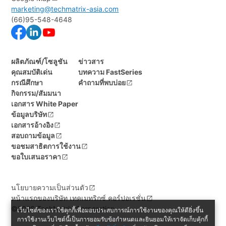
marketing@techmatrix-asia.com
(66)95-548-4648
ผลิตภัณฑ์/โซลูชัน
ข่าวสาร
คุณสมบัติเด่น
บทความ FastSeries
กรณีศึกษา
คำถามที่พบบ่อย
กิจกรรม/สัมมนา
เอกสาร White Paper
ข้อมูลบริษัท
เอกสารอ้างอิง
สอบถามข้อมูล
ขอชมสาธิตการใช้งาน
ขอใบเสนอราคา
นโยบายความเป็นส่วนตัว
หน้าแรกของบริษัท เทคเมทริกซ์ คอร์ปอเรชั่น
©2026 TechMatrix Corporation.
เว็บไซต์ของเราใช้คุกกี้เพื่อมอบประสบการณ์การใช้งานของคุณให้ดียิ่งขึ้น
การใช้งานเว็บไซต์นี้เป็นการยอมรับข้อกำหนดและยินยอมให้เราจัดเก็บคุ้กกี้