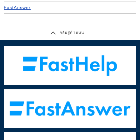
FastAnswer
กลับสู่ด้านบน